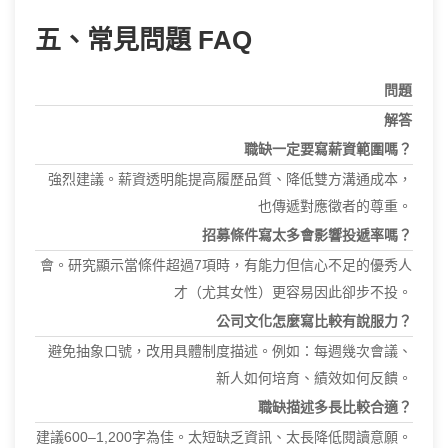
五、常見問題 FAQ
問題
解答
職缺一定要寫薪資範圍嗎？
強烈建議。薪資透明能提高履歷品質、降低雙方溝通成本，
也傳遞對應徵者的尊重。
招募條件寫太多會影響投遞率嗎？
會。研究顯示當條件超過7項時，有能力但信心不足的優秀人
才（尤其女性）更容易因此卻步不投。
公司文化怎麼寫比較有說服力？
避免抽象口號，改用具體制度描述。例如：每週幾次會議、
新人如何培育、績效如何反饋。
職缺描述多長比較合適？
建議600–1,200字為佳。太短缺乏資訊、太長降低閱讀意願。