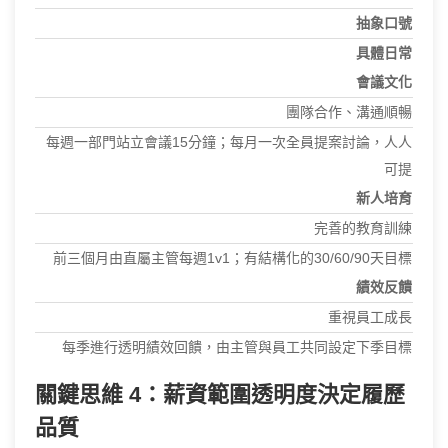
抽象口號
具體日常
會議文化
團隊合作、溝通順暢
每週一部門站立會議15分鐘；每月一次全員提案討論，人人
可提
新人培育
完善的教育訓練
前三個月由直屬主管每週1v1；有結構化的30/60/90天目標
績效反饋
重視員工成長
每季進行透明績效回饋，由主管與員工共同設定下季目標
關鍵思維 4：薪資範圍透明度決定履歷
品質