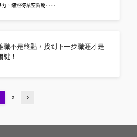
爭力，縮短待業空窗期⋯⋯
離職不是終點，找到下一步職涯才是
關鍵！
2