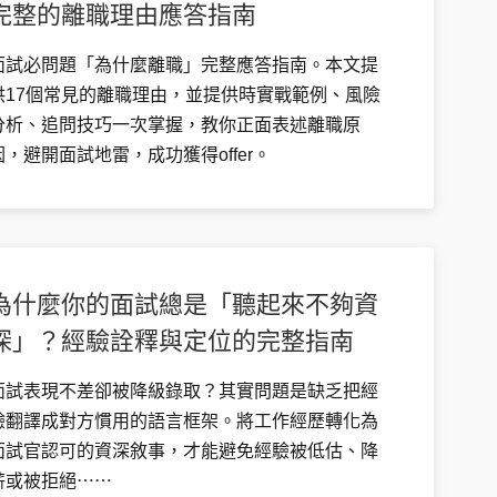
完整的離職理由應答指南
面試必問題「為什麼離職」完整應答指南。本文提
供17個常見的離職理由，並提供時實戰範例、風險
分析、追問技巧一次掌握，教你正面表述離職原
因，避開面試地雷，成功獲得offer。
為什麼你的面試總是「聽起來不夠資
深」？經驗詮釋與定位的完整指南
面試表現不差卻被降級錄取？其實問題是缺乏把經
驗翻譯成對方慣用的語言框架。將工作經歷轉化為
面試官認可的資深敘事，才能避免經驗被低估、降
薪或被拒絕⋯⋯