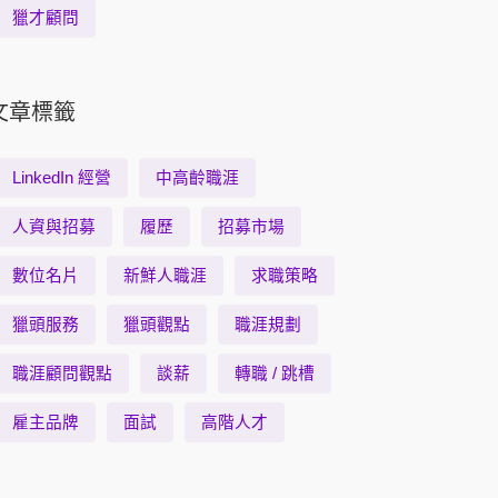
獵才顧問
文章標籤
LinkedIn 經營
中高齡職涯
人資與招募
履歷
招募市場
數位名片
新鮮人職涯
求職策略
獵頭服務
獵頭觀點
職涯規劃
職涯顧問觀點
談薪
轉職 / 跳槽
雇主品牌
面試
高階人才