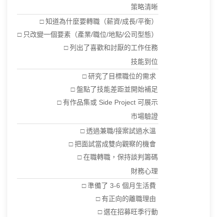
策略清晰
□ 知道為什麼要轉職（薪資/成長/平衡）
□ 只改變一個要素（產業/職位/地點/公司型態）
□ 列出了喜歡和討厭的工作任務
技能到位
□ 研究了目標職位的需求
□ 盤點了技能差距並開始補足
□ 有作品集或 Side Project 可展示
市場驗證
□ 透過兼職/接案試過水溫
□ 把面試當成雙向觀察的機會
□ 在職轉職，保持談判籌碼
財務心理
□ 準備了 3-6 個月生活費
□ 有正向的離職理由
□ 選在招募旺季行動