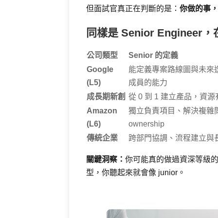
但面試官真正在判斷的是：
你做的事
同樣是 Senior Engine
公司類型
Senior 的定義
Google
能定義專案路線圖與未來迭代
(L5)
成員的能力
成長期新創
從 0 到 1 建立產品，
Amazon
獨立負責項目、解決複雜問題，用
(L6)
ownership
傳統企業
跨部門協調、流程建立與
關鍵洞察：
你可能真的做過資深等級
型，你聽起來就會像 junior。