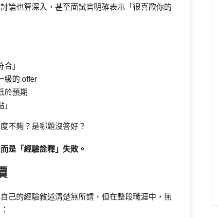
，討論也算深入，甚至面試官明確表示「很喜歡你的
符合」
的 offer
低於預期
點」
深度不夠？是哪題沒答好？
，而是「經驗詮釋」失敗。
價
把自己的經驗敘述清楚無所謂，但在整段職涯中，無
的：