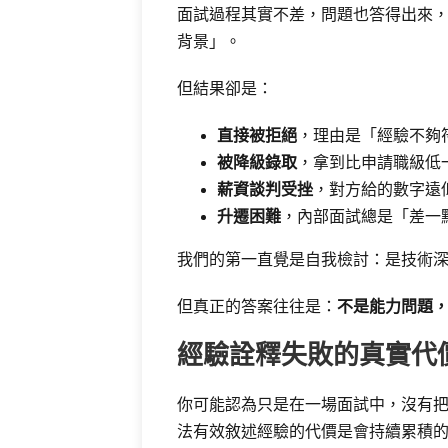
面試過程其實不差，問題也答得出來
背景」。
但結果卻是：
直接被拒絕
，理由是「經驗不夠
被降級錄取
，拿到比申請職級低一級
薪資談判受挫
，對方給的數字遠
升遷困難
，內部面試總是「差一
我們的第一直覺是自我檢討：是技術
但真正的答案往往是：
不是能力問題
經驗詮釋失敗的真實代
你可能認為只是在一場面試中，沒有
法有效敘述經驗的代價是會持續累積