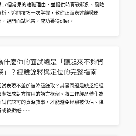
供17個常見的離職理由，並提供時實戰範例、風險
分析、追問技巧一次掌握，教你正面表述離職原
因，避開面試地雷，成功獲得offer。
為什麼你的面試總是「聽起來不夠資
深」？經驗詮釋與定位的完整指南
面試表現不差卻被降級錄取？其實問題是缺乏把經
驗翻譯成對方慣用的語言框架。將工作經歷轉化為
面試官認可的資深敘事，才能避免經驗被低估、降
薪或被拒絕⋯⋯