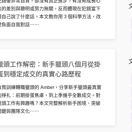
犯錯後非常自責，卻沒有真正進步？有沒有成長心
態的差別與聰明或努力無關，反而體現在犯錯當下
跟自己說了什麼話。本文教你用 3 個科學方法，改
變負面自我對話⋯⋯
獵頭工作解密：新手獵頭八個月從掛
蛋到穩定成交的真實心路歷程
教育訓練轉職獵頭的 Amber，分享新手獵頭最真實
的掙扎：前期掛蛋焦慮，到上季幾乎全數成交。對
獵頭工作有興趣嗎？本文完整解析新手困境、突破
關鍵與團隊文化⋯⋯