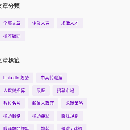
文章分類
全部文章
企業人資
求職人才
獵才顧問
文章標籤
LinkedIn 經營
中高齡職涯
人資與招募
履歷
招募市場
數位名片
新鮮人職涯
求職策略
獵頭服務
獵頭觀點
職涯規劃
職涯顧問觀點
談薪
轉職 / 跳槽